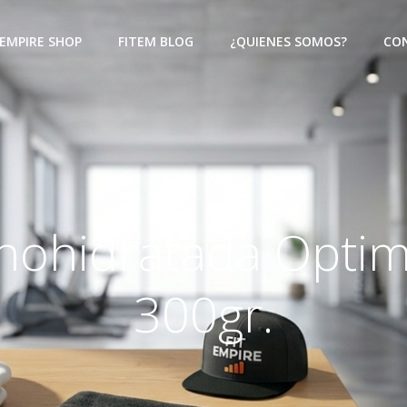
EMPIRE SHOP
FITEM BLOG
¿QUIENES SOMOS?
CON
nohidratada Optim
300gr.